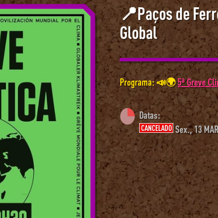
📍Paços de Ferre
Global
Programa: 📣🌍
5ª Greve Cl
Datas:
CANCELADO
Sex., 13 MAR