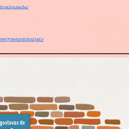
ticalousada/
/198706628034040/
 gostavas de