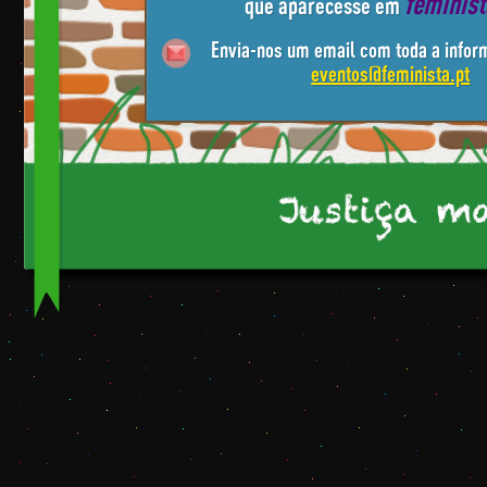
feminis
que aparecesse em
Envia-nos um email com toda a infor
eventos@feminista.pt