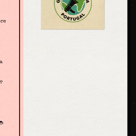
bre
 a
a?
🐞