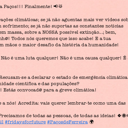
 a Paços!!! Finalmente! 📢🥁
erações climáticas; se já não aguentas mais ver vídeos so
m sofrimento; se já não suportas as constantes notícias
 em massa, sobre a NOSSA possível extinção...; bem,
nh@! Todos nós queremos que isso acabe! E a tua
 em mãos o maior desafio da história da humanidade!
 Não é uma luta qualquer! Não é uma causa qualquer! É
 Recusam-se a declarar o estado de emergência climátic
idade científica e das populações?
s! Estás convocad@ para a greve climática!
te a nós! Acredita: vais querer lembrar-te como uma das
ecisamos de todas as pessoas, de todas as ideias! 🍀🐝
il
#fridaysforfuture
#PaçosdeFerreira
🌍