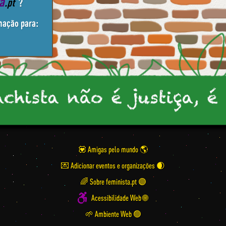
ta
.pt
?
mação para:
💟 Amigas pelo mundo
💌 Adicionar eventos e organizações
🌈 Sobre feminista.pt 🟣
Acessibilidade Web 🌐
🌱 Ambiente Web 🟢