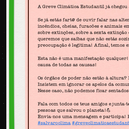
A Greve Climática Estudantil já chegou
Se já estás fart@ de ouvir falar nas alt
incêndios, cheias, furacões e animais e
sobre extinções, sobre a sexta extinção
queremos que saibas que não estás sozi
preocupação é legítima! Afinal, temos
Esta não é uma manifestação qualquer!
causa de todas as causas!
Os órgãos de poder não estão à altura?
Insistem em ignorar os apelos da comun
Nesse caso, não podemos ficar sentado
Fala com todos os teus amigos e junta-
pessoas que salvou o planeta!💪
Envia-nos uma mensagem e participa! Pr
#salvaroclima
#greveclimaticaestudant