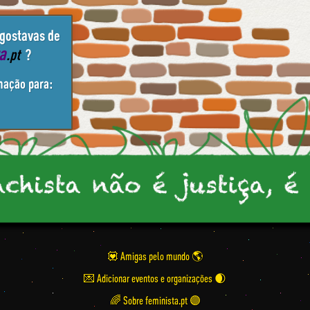
 gostavas de
ta
.pt
?
mação para:
💟 Amigas pelo mundo
💌 Adicionar eventos e organizações
🌈 Sobre feminista.pt 🟣