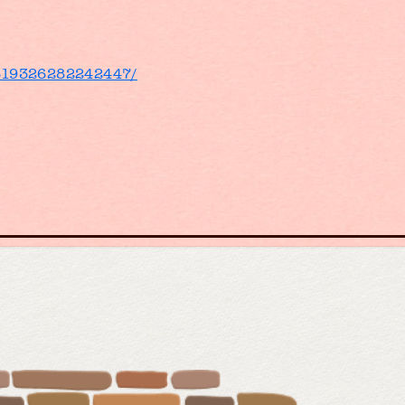
/619326282242447/