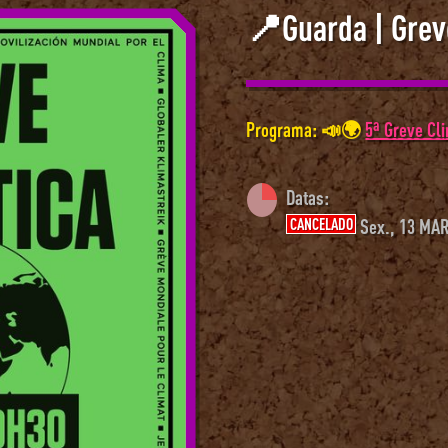
📍Guarda | Grev
Programa: 📣🌍
5ª Greve Cl
Datas:
CANCELADO
Sex., 13 MAR