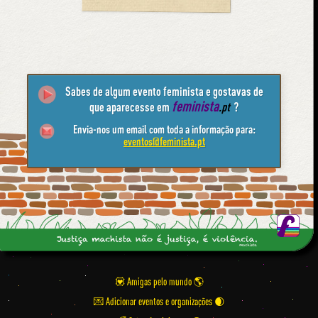
Sabes de algum evento feminista e gostavas de
feminista
que aparecesse em
.pt
?
Envia-nos um email com toda a informação para:
eventos@feminista.pt
💟 Amigas pelo mundo
💌 Adicionar eventos e organizações