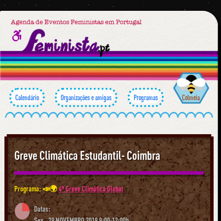
Agenda de Eventos Feministas em Portugal
Calendário
Organizações e amigas
Programas
Colmeia
Greve Climática Estudantil- Coimbra
Programa: 📣🌍
4ª Greve Climática Global
Datas:
Sex., 29 NOVEMBRO 2019 9:00-12:00h