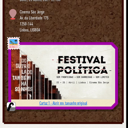
Cinema São Jorge
Av. da Liberdade 175
1250-144
Lisboa
,
LISBOA
Já foi
Cartaz 1 - Abrir em tamanho original