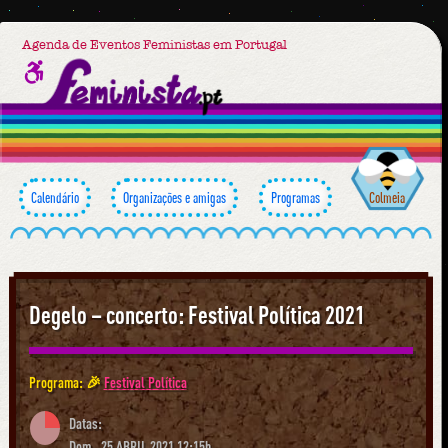
Agenda de Eventos Feministas em Portugal
Calendário
Organizações e amigas
Programas
Colmeia
Degelo – concerto: Festival Política 2021
Programa: 🎉
Festival Política
Datas:
Dom., 25 ABRIL 2021 12:15h