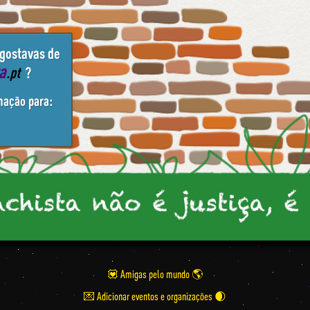
 gostavas de
ta
.pt
?
mação para:
💟 Amigas pelo mundo
💌 Adicionar eventos e organizações