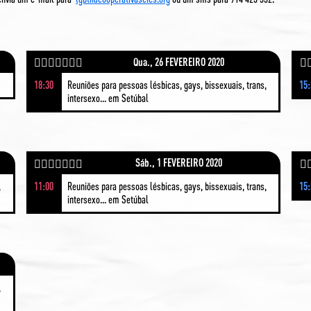
Qua., 26 FEVEREIRO 2020
🏳️‍🌈👩🏾‍🤝‍👩🏼
🏳️‍
18:30
Reuniões para pessoas lésbicas, gays, bissexuais, trans,
15
intersexo... em Setúbal
Sáb., 1 FEVEREIRO 2020
🏳️‍🌈👩🏾‍🤝‍👩🏼
🏳️‍
,
11:00
Reuniões para pessoas lésbicas, gays, bissexuais, trans,
15
intersexo... em Setúbal
,