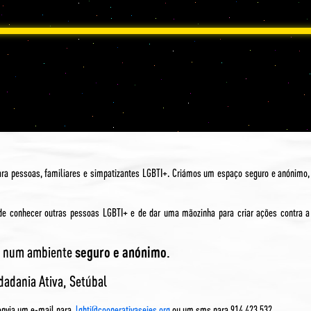
ara pessoas, familiares e simpatizantes LGBTI+. Criámos um espaço seguro e anónimo
 de conhecer outras pessoas LGBTI+ e de dar uma mãozinha para criar ações contra a
ar num ambiente
seguro e anónimo
.
dadania Ativa, Setúbal
nvia um e-mail para
lgbti@cooperativaseies.org
ou um sms para 914 423 532.