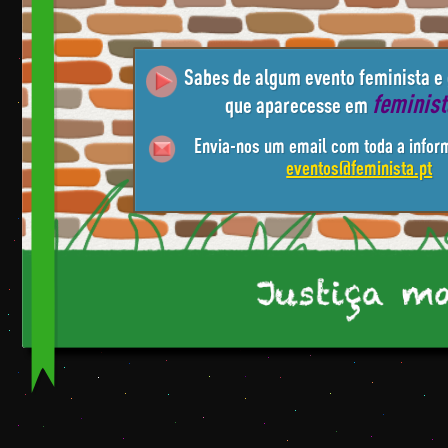
Sabes de algum evento feminista e
feminis
que aparecesse em
Envia-nos um email com toda a infor
eventos@feminista.pt