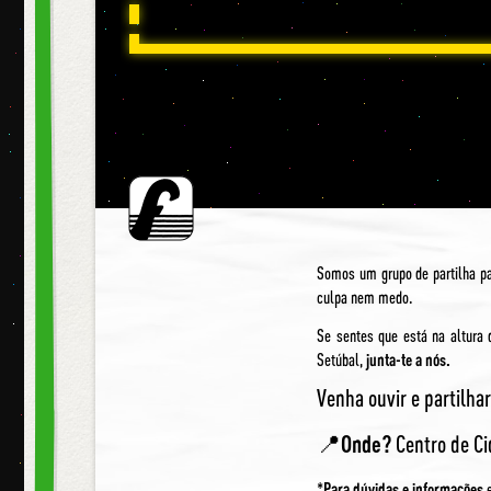
Somos um grupo de partilha p
culpa nem medo.
Se sentes que está na altura
Setúbal,
junta-te a nós.
Venha ouvir e partilh
📍
Onde?
Centro de Ci
*
Para dúvidas e informações
e