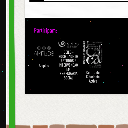
Participam:
SEIES -
SOCIEDADE DE
ESTUDOS E
INTERVENÇÃO
Amplos
EM
Centro de
ENGENHARIA
Cidadania
SOCIAL
Activa