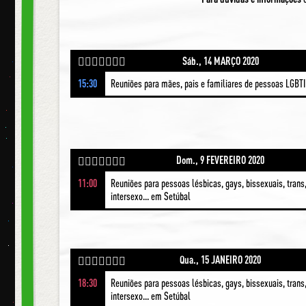
Sáb., 14 MARÇO 2020
🏳️‍🌈👩🏾‍🤝‍👩🏼
15:30
Reuniões para mães, pais e familiares de pessoas LGBTI
Dom., 9 FEVEREIRO 2020
🏳️‍🌈👩🏾‍🤝‍👩🏼
11:00
Reuniões para pessoas lésbicas, gays, bissexuais, trans
intersexo... em Setúbal
Qua., 15 JANEIRO 2020
🏳️‍🌈👩🏾‍🤝‍👩🏼
18:30
Reuniões para pessoas lésbicas, gays, bissexuais, trans
intersexo... em Setúbal