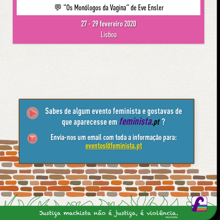
💬 "Os Monólogos da Vagina" de Eve Ensler
27 - 29 fevereiro 2020
Lisboa
Sabes de algum evento feminista e gostavas de
feminista
que aparecesse em
.pt
?
Envia-nos um email com toda a informação para:
eventos@feminista.pt