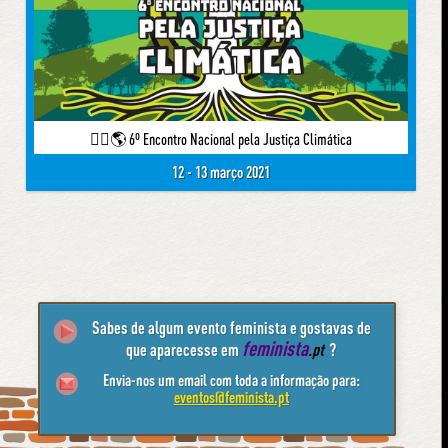
✊🏽🌎 6º Encontro Nacional pela Justiça Climática
12 - 13 março 2021
Sabes de algum evento feminista e gostavas de
feminista
que aparecesse em
.pt
?
Envia-nos um email com toda a informação para:
eventos@feminista.pt