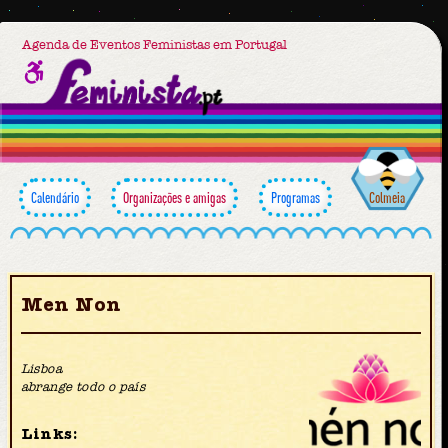
Agenda de Eventos Feministas em Portugal
Calendário
Organizações e amigas
Programas
Colmeia
Men Non
Lisboa
abrange todo o país
Links: