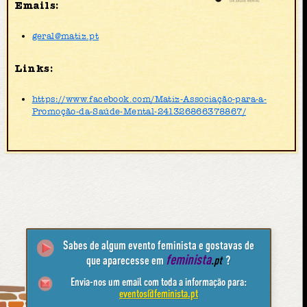
Emails:
geral@matiz.pt
Links:
https://www.facebook.com/Matiz-Associação-para-a-
Promoção-da-Saúde-Mental-241326866378867/
Sabes de algum evento feminista e gostavas de
feminista
que aparecesse em
.pt
?
Envia-nos um email com toda a informação para:
eventos@feminista.pt