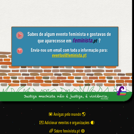
Sabes de algum evento feminista e gostavas de
feminista
que aparecesse em
.pt
?
Envia-nos um email com toda a informação para:
eventos@feminista.pt
💟 Amigas pelo mundo
💌 Adicionar eventos e organizações
🌈 Sobre feminista.pt 🟣