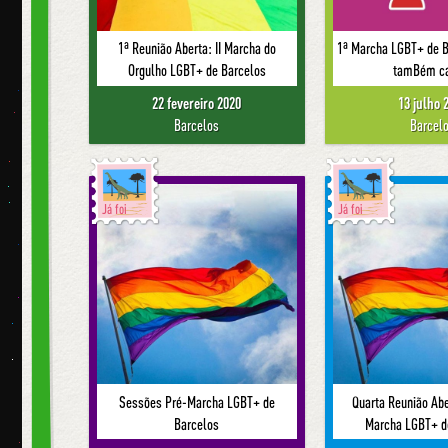
1ª Reunião Aberta: II Marcha do
1ª Marcha LGBT+ de B
Orgulho LGBT+ de Barcelos
tamBém c
22 fevereiro 2020
13 julho 
Barcelos
Barcel
Já foi
Já foi
Sessões Pré-Marcha LGBT+ de
Quarta Reunião Abe
Barcelos
Marcha LGBT+ d