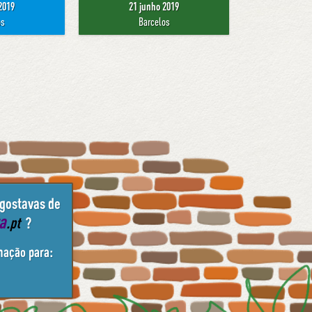
2019
21 junho 2019
os
Barcelos
 gostavas de
ta
.pt
?
mação para: