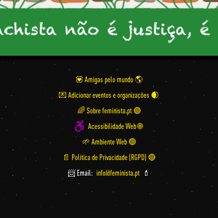
💟 Amigas pelo mundo
💌 Adicionar eventos e organizações
🌈 Sobre feminista.pt 🟣
Acessibilidade Web 🌐
🌱 Ambiente Web 🟢
📄 Política de Privacidade (RGPD) 🔴
📨 Email:
info@feminista.pt
💄