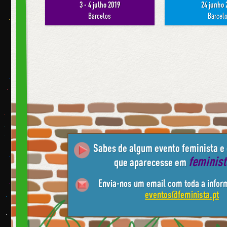
3 - 4 julho 2019
24 junho 
Barcelos
Barcel
Sabes de algum evento feminista e
feminis
que aparecesse em
Envia-nos um email com toda a infor
eventos@feminista.pt