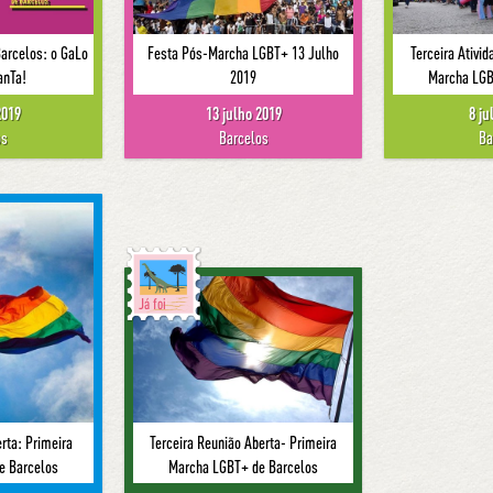
arcelos: o GaLo
Festa Pós-Marcha LGBT+ 13 Julho
Terceira Ativi
anTa!
2019
Marcha LGB
2019
13 julho 2019
8 ju
os
Barcelos
Ba
Já foi
rta: Primeira
Terceira Reunião Aberta- Primeira
e Barcelos
Marcha LGBT+ de Barcelos