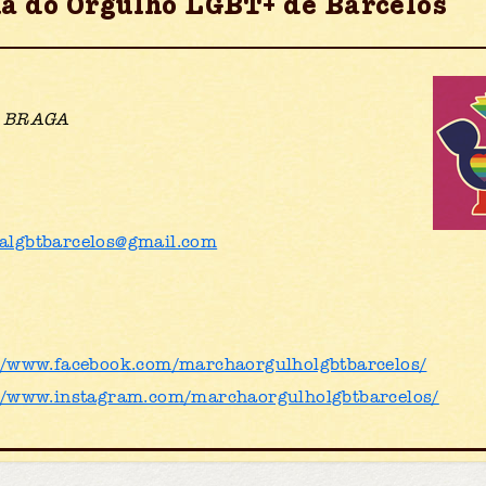
a do Orgulho LGBT+ de Barcelos
de BRAGA
algbtbarcelos@gmail.com
//www.facebook.com/marchaorgulholgbtbarcelos/
//www.instagram.com/marchaorgulholgbtbarcelos/