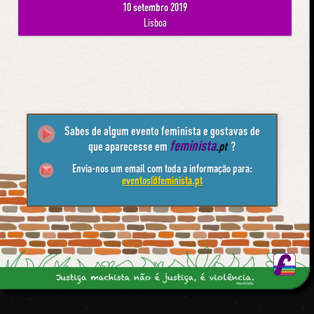
10 setembro 2019
Lisboa
Sabes de algum evento feminista e gostavas de
feminista
que aparecesse em
.pt
?
Envia-nos um email com toda a informação para:
eventos@feminista.pt