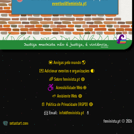
eventos@feminista.pt
💟 Amigas pelo mundo
💌 Adicionar eventos e organizações
🌈 Sobre feminista.pt 🟣
Acessibilidade Web 🌐
🌱 Ambiente Web 🟢
📄 Política de Privacidade (RGPD) 🔴
📨 Email:
info@feminista.pt
💄
feminista.pt © 2026
setastart.com