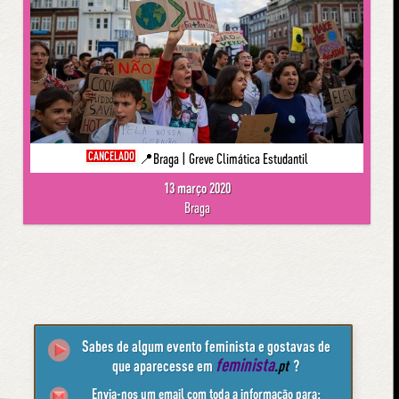
CANCELADO
📍Braga | Greve Climática Estudantil
13 março 2020
Braga
Sabes de algum evento feminista e gostavas de
feminista
que aparecesse em
.pt
?
Envia-nos um email com toda a informação para: