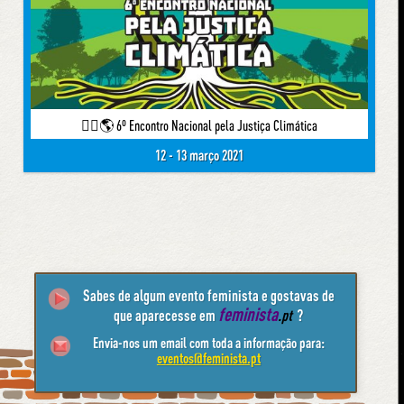
✊🏽🌎 6º Encontro Nacional pela Justiça Climática
12 - 13 março 2021
Sabes de algum evento feminista e gostavas de
feminista
que aparecesse em
.pt
?
Envia-nos um email com toda a informação para:
eventos@feminista.pt