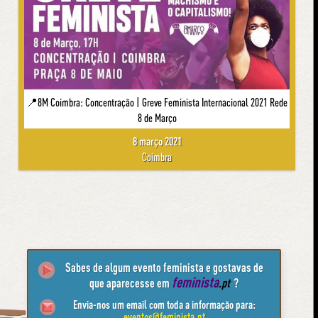
📍8M Coimbra: Concentração | Greve Feminista Internacional 2021 Rede
8 de Março
8 março 2021
Coimbra
Sabes de algum evento feminista e gostavas de
feminista
que aparecesse em
.pt
?
Envia-nos um email com toda a informação para:
eventos@feminista.pt