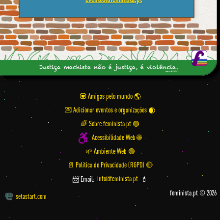
💟 Amigas pelo mundo
💌 Adicionar eventos e organizações
🌈 Sobre feminista.pt 🟣
Acessibilidade Web 🌐
🌱 Ambiente Web 🟢
📄 Política de Privacidade (RGPD) 🔴
📨 Email:
info@feminista.pt
💄
feminista.pt © 2026
setastart.com