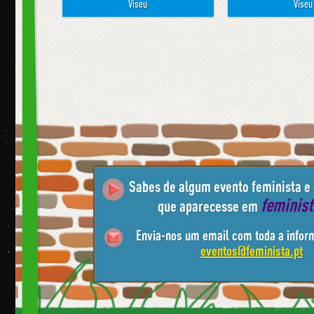
Viseu
Viseu
Sabes de algum evento feminista e
feminis
que aparecesse em
Envia-nos um email com toda a infor
eventos@feminista.pt