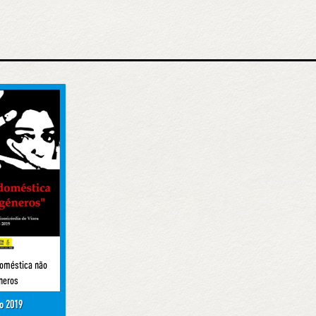
 doméstica não
neros
o 2019