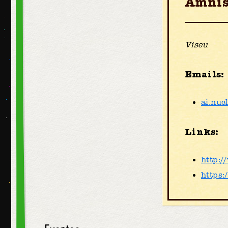
Amnist
Viseu
Emails:
ai.nuc
Links:
http:/
https: