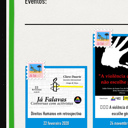
Eventos:
Já foi
Já foi
🙅🏼‍♀️ A violência
Direitos Humanos em retrospectiva
escolhe gé
22 fevereiro 2020
24 novembr