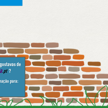
 gostavas de
ta
.pt
?
mação para: