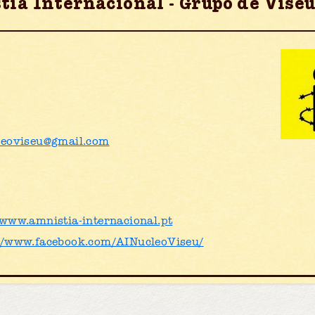
ia Internacional - Grupo de Vise
leoviseu@gmail.com
/www.amnistia-internacional.pt
//www.facebook.com/AINucleoViseu/