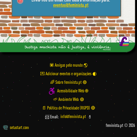
eventos@feminista.pt
💟 Amigas pelo mundo
💌 Adicionar eventos e organizações
🌈 Sobre feminista.pt 🟣
Acessibilidade Web 🌐
🌱 Ambiente Web 🟢
📄 Política de Privacidade (RGPD) 🔴
📨 Email:
info@feminista.pt
💄
feminista.pt © 2026
setastart.com