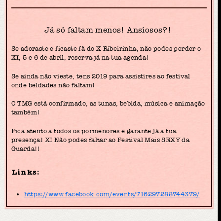
Já só faltam menos! Ansiosos?!
Se adoraste e ficaste fã do X Ribeirinha, não podes perder o
XI, 5 e 6 de abril, reserva já na tua agenda!
Se ainda não vieste, tens 2019 para assistires ao festival
onde beldades não faltam!
O TMG está confirmado, as tunas, bebida, música e animação
também!
Fica atento a todos os pormenores e garante já a tua
presença! XI Não podes faltar ao Festival Mais SEXY da
Guarda!!
Links:
https://www.facebook.com/events/716297288744379/