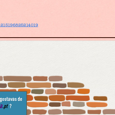
/2215196825214019
 gostavas de
ta
.pt
?