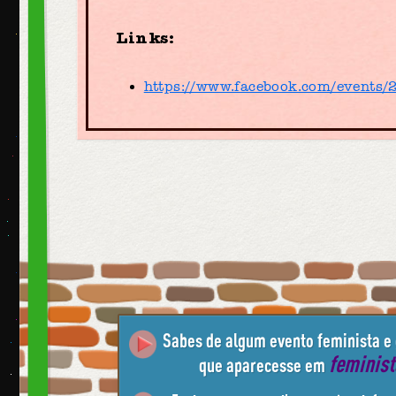
Links:
https://www.facebook.com/events
Sabes de algum evento feminista e
feminis
que aparecesse em