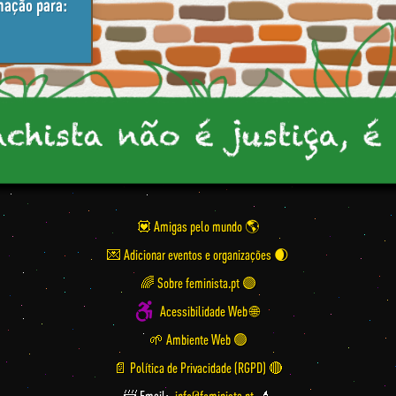
mação para:
💟 Amigas pelo mundo
💌 Adicionar eventos e organizações
🌈 Sobre feminista.pt 🟣
Acessibilidade Web 🌐
🌱 Ambiente Web 🟢
📄 Política de Privacidade (RGPD) 🔴
📨 Email:
info@feminista.pt
💄