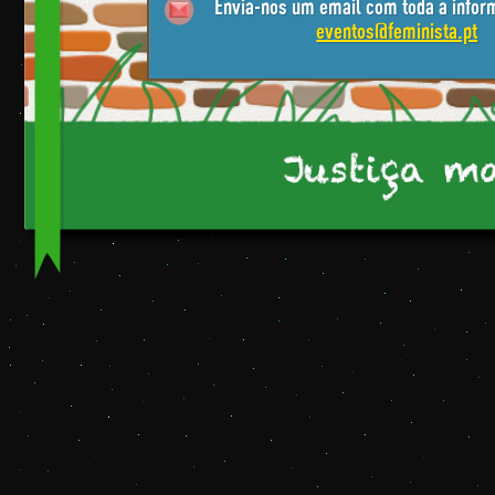
Envia-nos um email com toda a infor
eventos@feminista.pt