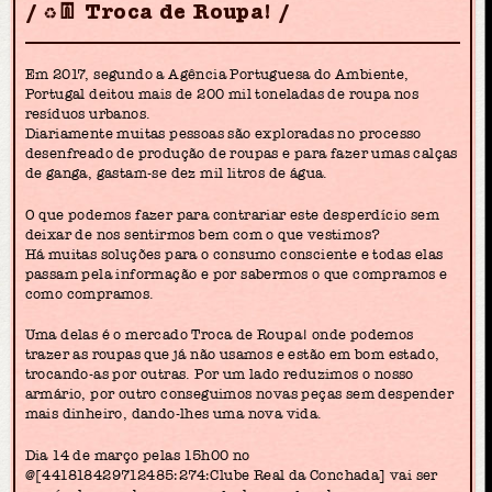
♻️👖 Troca de Roupa!
Em 2017, segundo a Agência Portuguesa do Ambiente,
Portugal deitou mais de 200 mil toneladas de roupa nos
resíduos urbanos.
Diariamente muitas pessoas são exploradas no processo
desenfreado de produção de roupas e para fazer umas calças
de ganga, gastam-se dez mil litros de água.
O que podemos fazer para contrariar este desperdício sem
deixar de nos sentirmos bem com o que vestimos?
Há muitas soluções para o consumo consciente e todas elas
passam pela informação e por sabermos o que compramos e
como compramos.
Uma delas é o mercado Troca de Roupa! onde podemos
trazer as roupas que já não usamos e estão em bom estado,
trocando-as por outras. Por um lado reduzimos o nosso
armário, por outro conseguimos novas peças sem despender
mais dinheiro, dando-lhes uma nova vida.
Dia 14 de março pelas 15h00 no
@[441818429712485:274:Clube Real da Conchada] vai ser