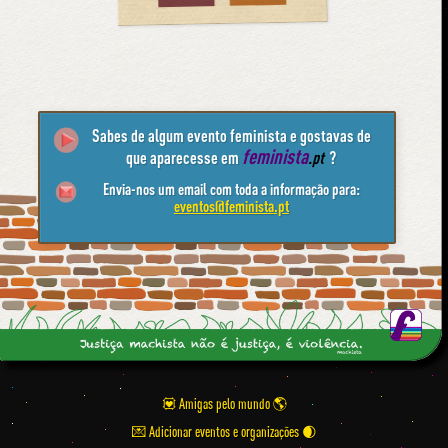
Sabes de algum evento feminista e gostavas de
feminista
que aparecesse em
.pt
?
Envia-nos um email com toda a informação para:
eventos@feminista.pt
💟 Amigas pelo mundo
💌 Adicionar eventos e organizações