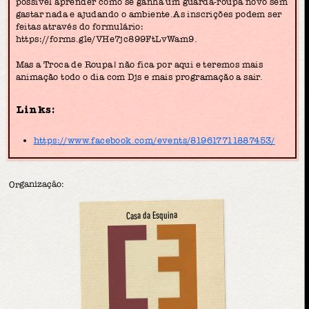
possível aprender como se ganha um guarda-roupa novo sem
gastar nada e ajudando o ambiente.As inscrições podem ser
feitas através do formulário:
https://forms.gle/VHe7jc899FtLvWam9.
Mas a Troca de Roupa! não fica por aqui e teremos mais
animação todo o dia com Djs e mais programação a sair.
Links:
https://www.facebook.com/events/819617711887453/
Organização:
Casa da Esquina