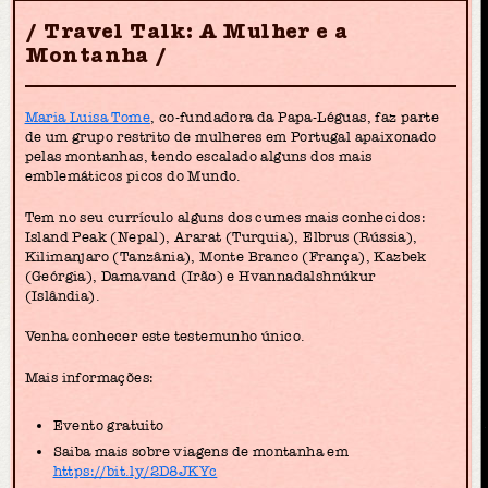
Travel Talk: A Mulher e a
Montanha
Maria Luisa Tome
, co-fundadora da Papa-Léguas, faz parte
de um grupo restrito de mulheres em Portugal apaixonado
pelas montanhas, tendo escalado alguns dos mais
emblemáticos picos do Mundo.
Tem no seu currículo alguns dos cumes mais conhecidos:
Island Peak (Nepal), Ararat (Turquia), Elbrus (Rússia),
Kilimanjaro (Tanzânia), Monte Branco (França), Kazbek
(Geórgia), Damavand (Irão) e Hvannadalshnúkur
(Islândia).⠀
Venha conhecer este testemunho único.
Mais informações:
Evento gratuito
Saiba mais sobre viagens de montanha em
https://bit.ly/2D8JKYc