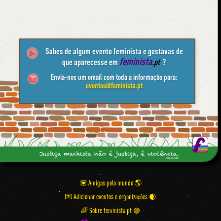
Sabes de algum evento feminista e gostavas de
feminista
que aparecesse em
.pt
?
Envia-nos um email com toda a informação para:
eventos@feminista.pt
💟 Amigas pelo mundo
💌 Adicionar eventos e organizações
🌈 Sobre feminista.pt 🟣