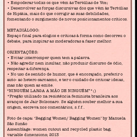
• Empoderar todxs os que vêm às Tertúlias de Voz;
• Desenvolver as forças discursivas dos que vêm às Tertúlias
de Hipátia, mais do que corrigir as suas debilidades,
fomentando o surgimento de novos posicionamentos críticos.
METADIÁLOGO:
Espaço final para elogios e críticas à forma como decorreu o
debate, para inspirar as moderadoras a fazer melhor.
ORIENTAÇÔES:
• Evitar interromper quem tem a palavra.
• Não agredir nem insultar, não produzir discurso de ódio,
respeitar a diferença.
• No uso de sentido de humor, que é encorajado, preferir o
auto- ao hetero-sarcasmo, e ter o cuidado de criticar ideias,
mas não quem as emite.
“NINGUÉM LARGA A MÃO DE NINGUÉM”*;)
*Pregão utilizado na resistência feminista brasileira aos
avanços de Jair Bolsonaro. Se alguém souber melhor a sua
origem, escreva nos comentários, s.f.f..
Foto de capa: ‘Begging Women/ Bagging Women’ by Manuela
São Simão
Assemblage: women cutout and recycled plastic bag;
variable dimensions; 2013