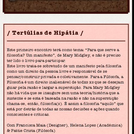
Tertúlias de Hipátia
Este primeiro encontro terá como tema: “Para que serve a
filosofia? Um manifesto”, de Mary Midgley, e não é preciso
ter lido o livro para participar.
Este livro trata-se sobretudo de um manifesto pela filosofia
como um direito da pessoa livre e responsável de se
pensar/construir privada e coletivamente. Para a Filósofa, a
Filosofia é um direito inalienável de todxs xs que se desejam
guiar pela razão e largar a superstição. Para Mary Midgley
não há vida que se inaugure sem uma teoria/história que a
sustente e se esta é baseada na razão e não na superstição
chama-se, então, filosofia(s). É assim a filosofia “aquilo” que
está por detrás de todas as nossas decisões e ações quando
conscientes e críticas.
Com Francisca Maia (Designer), Helena Lopes (Académica)
& Pattie Crista (Filósofa)