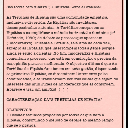
São todxs bem vindxs :) / Entrada Livre e Gratuita!
As Tertúlias de Hipátia são uma comunidade empática,
inclusiva e divertida. As Hipátias são invulgares,
desempoeiradas e atentas. A Tertúlia começa com as
Hipátias a exemplificar o método horizontal e feminino (cf.
Hofstede, 1980) de debate às pessoas que aparecem
(Imoderadxs). Durante a Tertúlia, fala uma de cada vez,
excepto as Hipátias, que interrompem toda a gente porque
ainda se estão a orientar. No fim, Imoderadxs e Hipátias
comentam o processo, que está em construção, e precisa da
tua opinião para ser melhorado. O objectivo último é que As
Tertúlias de Hipátia funcionem em auto-gestão, dispensando
as primeiras Hipátias, se disseminem livremente pelas
comunidades, e se transformem noutras coisas que sejam do
interesse das multitudes de Imoderadxs que as constroem.
Aparece e traz um amigxs! :) :) :)
CARACTERIZAÇÃO DA'"S TERTÚLIAS DE HIPÁTIA"
OBJECTIVOS:
• Debater assuntos propostos por todxs os que vêm à
Hipátia, construindo o método de debate ao mesmo tempo
que se o pratica;