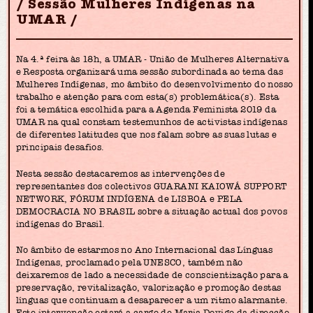
Sessão Mulheres Indígenas na
UMAR
Na 4.ª feira às 18h, a UMAR - União de Mulheres Alternativa
e Resposta organizará uma sessão subordinada ao tema das
Mulheres Indígenas, mo âmbito do desenvolvimento do nosso
trabalho e atenção para com esta(s) problemática(s). Esta
foi a temática escolhida para a Agenda Feminista 2019 da
UMAR na qual constam testemunhos de activistas indígenas
de diferentes latitudes que nos falam sobre as suas lutas e
principais desafios.
Nesta sessão destacaremos as intervenções de
representantes dos colectivos GUARANI KAIOWÁ SUPPORT
NETWORK, FÓRUM INDÍGENA de LISBOA e PELA
DEMOCRACIA NO BRASIL sobre a situação actual dos povos
indígenas do Brasil.
No âmbito de estarmos no Ano Internacional das Línguas
Indígenas, proclamado pela UNESCO, também não
deixaremos de lado a necessidade de conscientização para a
preservação, revitalização, valorização e promoção destas
línguas que continuam a desaparecer a um ritmo alarmante.
Este intervenção estará a cargo de Maria Dovigo da direcção