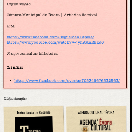
Organização
:
Câmara Municipal de Évora | Artística Festival
Site
:
https://www.facebook.com/SegueMeACapela/
|
https://www.youtube.com/watch?v=jyhJMnRkxJ0​
Preço
: consultar bilheteira
Links:
https://www.facebook.com/events/705346676532563/
Organização:
Teatro Garcia de Resende
AGENDA CULTURAL ' ÉVORA