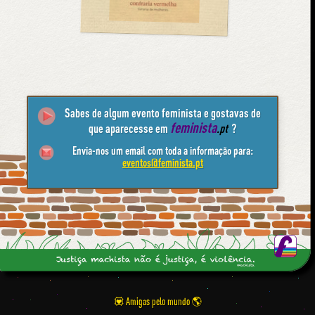
Sabes de algum evento feminista e gostavas de
feminista
que aparecesse em
.pt
?
Envia-nos um email com toda a informação para:
eventos@feminista.pt
💟 Amigas pelo mundo