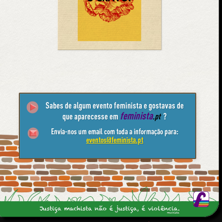
Sabes de algum evento feminista e gostavas de
feminista
que aparecesse em
.pt
?
Envia-nos um email com toda a informação para:
eventos@feminista.pt