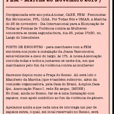
Coorganizada este ano pela Animar, CABE, FEM - Feministas
Em Movimento, FFL, ILGA, Por Todas Nós e UMAR, a Marcha
do 25 de novembro - Dia Internacional para a Eliminação de
Todas as Formas de Violência contra as Mulheres -
concentra-se nessa segunda-feira, dia 25, pelas 17h30, no,
Largo do Intendente.
PONTO DE ENCONTRO - para marchares com a FEM
encontra-nos junto à instalação da Joana Vasconcelos,
sensivelmente a meio do largo, às 17h. A nossa Associação
convida todas e todos a juntarem-se neste dia, em que
marchamos pelo fim da violência contra as mulheres!
Sairemos depois rumo a Praça do Rossio. Ali será lido o
Manifesto da Marcha (que é também subscrito, além da
comissão organizadora, pela Casa do Brasil, Amplos,Casa
Qui, Associação Plano I, rede Ex aequo, IMUNE)
No final, ainda no Rossio, far-se-á uma Instalação com
sapatos, num apelo simbólico ao fim da violência de género.
Apelamos ainda a que cada uma de nós traga um par de
sapatos extra, o qual, em local reservado no Rossio, será