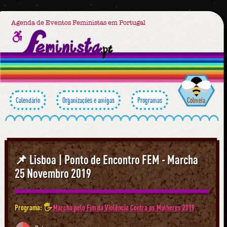
Agenda de Eventos Feministas em Portugal
Calendário
Organizações e amigas
Programas
Colmeia
📌 Lisboa | Ponto de Encontro FEM - Marcha
25 Novembro 2019
Programa: 🖐
Marcha pelo Fim da Violência Contra as Mulheres 2019