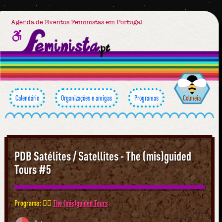
Agenda de Eventos Feministas em Portugal
Calendário
Organizações e amigas
Programas
Colmeia
PDB Satélites / Satellites - The (mis)guided
Tours #5
Programa: 🕵️‍♀️
The (mis)guided Tours