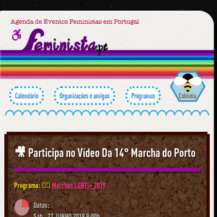
Agenda de Eventos Feministas em Portugal
Calendário
Organizações e amigas
Programas
Colmeia
🎥 Participa no Vídeo Da 14° Marcha do Porto
Programa: 🏳️‍🌈
Marchas LGBTI+ 2019
Datas:
Sáb., 22 JUNHO 2019 9:00h