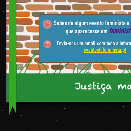
Sabes de algum evento feminista e
feminis
que aparecesse em
Envia-nos um email com toda a infor
eventos@feminista.pt