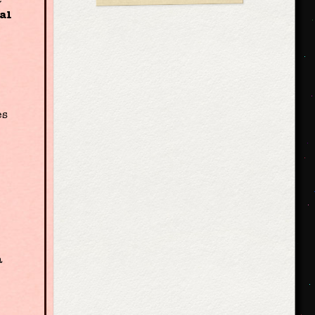
al
es
a