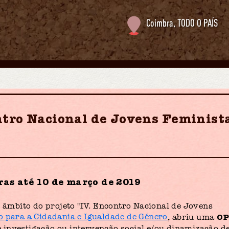
Coimbra
,
TODO O PAÍS
tro Nacional de Jovens Feminist
as até 10 de março de 2019
o âmbito do projeto "IV. Encontro Nacional de Jovens
O
 para a Cidadania e Igualdade de Género
, abriu uma
 investigação ou intervenção social e/ou dinamização d