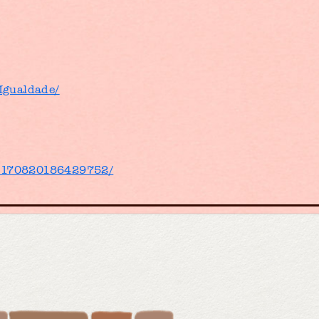
Igualdade/
/1170820186429752/