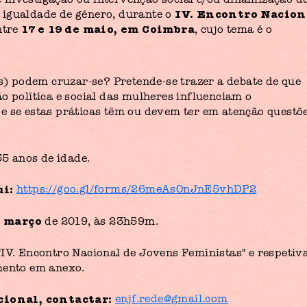
IV. Encontro Nacion
 igualdade de género, durante o
17 e 19 de maio, em Coimbra
ntre
, cujo tema é o
(s) podem cruzar-se? Pretende-se trazer a debate de que
o política e social das mulheres influenciam o
e se estas práticas têm ou devem ter em atenção questõ
35 anos de idade.
ui:
https://goo.gl/forms/26meAsOnJnE5vhDP2
e março
de 2019, às 23h59m.
"IV. Encontro Nacional de Jovens Feministas" e respetiv
mento em anexo.
cional, contactar:
enjf.rede@gmail.com