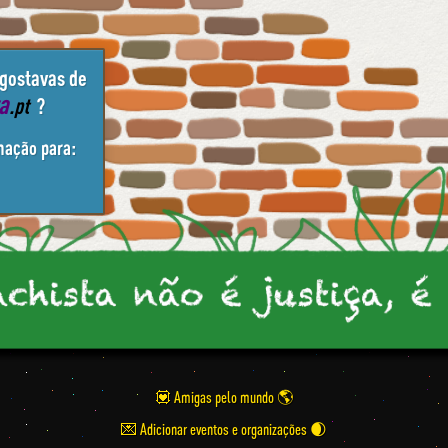
 gostavas de
ta
.pt
?
mação para:
💟 Amigas pelo mundo
💌 Adicionar eventos e organizações