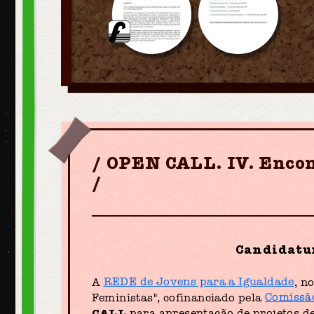
OPEN CALL. IV. Encon
Candidatur
A
REDE de Jovens para a Igualdade
, n
Feministas", cofinanciado pela
Comissão
CALL
para apresentação de projetos de