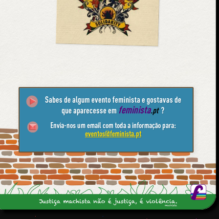
Sabes de algum evento feminista e gostavas de
feminista
que aparecesse em
.pt
?
Envia-nos um email com toda a informação para:
eventos@feminista.pt