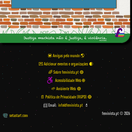
💟 Amigas pelo mundo
💌 Adicionar eventos e organizações
🌈 Sobre feminista.pt 🟣
Acessibilidade Web 🌐
🌱 Ambiente Web 🟢
📄 Política de Privacidade (RGPD) 🔴
📨 Email:
info@feminista.pt
💄
feminista.pt © 2026
setastart.com