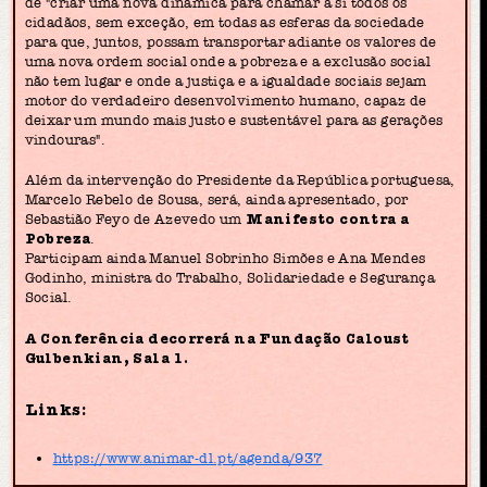
de "criar uma nova dinâmica para chamar a si todos os
cidadãos, sem exceção, em todas as esferas da sociedade
para que, juntos, possam transportar adiante os valores de
uma nova ordem social onde a pobreza e a exclusão social
não tem lugar e onde a justiça e a igualdade sociais sejam
motor do verdadeiro desenvolvimento humano, capaz de
deixar um mundo mais justo e sustentável para as gerações
vindouras".
Além da intervenção do Presidente da República portuguesa,
Marcelo Rebelo de Sousa, será, ainda apresentado, por
Sebastião Feyo de Azevedo um
Manifesto contra a
Pobreza
.
Participam ainda Manuel Sobrinho Simões e Ana Mendes
Godinho, ministra do Trabalho, Solidariedade e Segurança
Social.
A Conferência decorrerá na Fundação Caloust
Gulbenkian, Sala 1.
Links:
https://www.animar-dl.pt/agenda/937