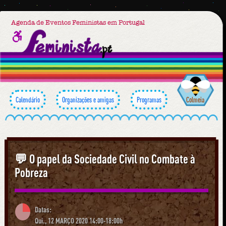
Agenda de Eventos Feministas em Portugal
Calendário
Organizações e amigas
Programas
Colmeia
💬 O papel da Sociedade Civil no Combate à
Pobreza
Datas:
Qui., 12 MARÇO 2020 14:00-18:00h