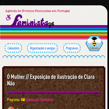
Agenda de Eventos Feministas em Portugal
Calendário
Organizações e amigas
Programas
Colmeia
Ó Mulher // Exposição de ilustração de Clara
Não
Programa: 🖼
Exposições Feministas