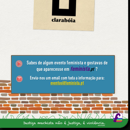
Sabes de algum evento feminista e gostavas de
feminista
que aparecesse em
.pt
?
Envia-nos um email com toda a informação para:
eventos@feminista.pt