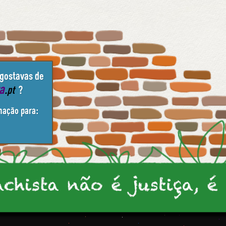
 gostavas de
ta
.pt
?
mação para: