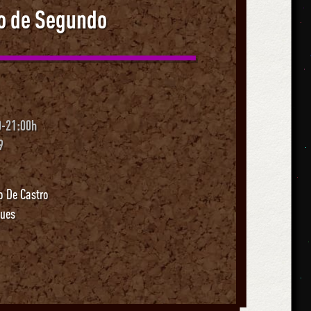
o de Segundo
0-21:00h
9
 De Castro
gues