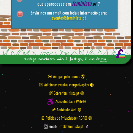
feminista
que aparecesse em
.pt
?
Envia-nos um email com toda a informação para:
eventos@feminista.pt
💟 Amigas pelo mundo
💌 Adicionar eventos e organizações
🌈 Sobre feminista.pt 🟣
Acessibilidade Web 🌐
🌱 Ambiente Web 🟢
📄 Política de Privacidade (RGPD) 🔴
📨 Email:
info@feminista.pt
💄