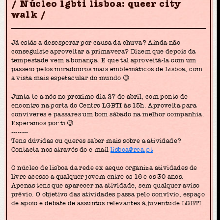
Núcleo lgbti lisboa: queer city
walk
Já estás a desesperar por causa da chuva? Ainda não
conseguiste aproveitar a primavera? Dizem que depois da
tempestade vem a bonança. E que tal aproveitá-la com um
passeio pelos miradouros mais emblemáticos de Lisboa, com
a vista mais espetacular do mundo 😉
Junta-te a nós no proximo dia 27 de abril, com ponto de
encontro na porta do Centro LGBTI às 15h. Aproveita para
conviveres e passares um bom sábado na melhor companhia.
Esperamos por ti 😉
--------
Tens dúvidas ou queres saber mais sobre a atividade?
Contacta-nos através do e-mail
lisboa@rea.pt
O núcleo de lisboa da rede ex aequo organiza atividades de
livre acesso a qualquer jovem entre os 16 e os 30 anos.
Apenas tens que aparecer na atividade, sem qualquer aviso
prévio. O objetivo das atividades passa pelo convívio, espaço
de apoio e debate de assuntos relevantes à juventude LGBTI.