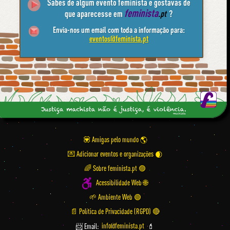
Sabes de algum evento feminista e gostavas de
feminista
que aparecesse em
.pt
?
Envia-nos um email com toda a informação para:
eventos@feminista.pt
💟 Amigas pelo mundo
💌 Adicionar eventos e organizações
🌈 Sobre feminista.pt 🟣
Acessibilidade Web 🌐
🌱 Ambiente Web 🟢
📄 Política de Privacidade (RGPD) 🔴
📨 Email:
info@feminista.pt
💄