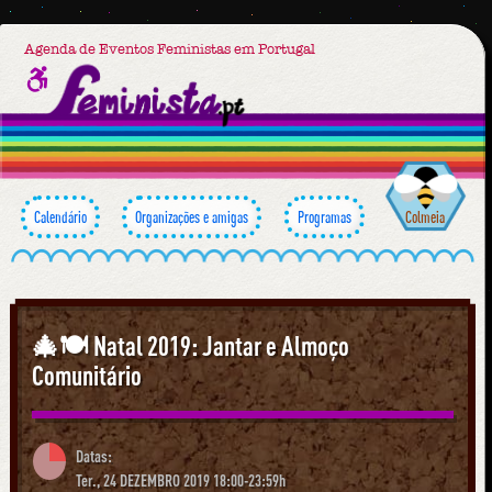
Agenda de Eventos Feministas em Portugal
Calendário
Organizações e amigas
Programas
Colmeia
🎄🍽 Natal 2019: Jantar e Almoço
Comunitário
Datas:
Ter., 24 DEZEMBRO 2019 18:00-23:59h