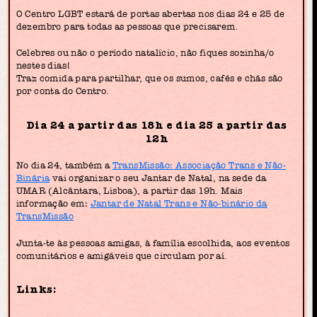
O Centro LGBT estará de portas abertas nos dias 24 e 25 de
dezembro para todas as pessoas que precisarem.
Celebres ou não o período natalício, não fiques sozinha/o
nestes dias!
Traz comida para partilhar, que os sumos, cafés e chás são
por conta do Centro.
Dia 24 a partir das 18h e dia 25 a partir das
12h
No dia 24, também a
TransMissão: Associação Trans e Não-
Binária
vai organizar o seu Jantar de Natal, na sede da
UMAR (Alcântara, Lisboa), a partir das 19h. Mais
informação em:
Jantar de Natal Trans e Não-binário da
TransMissão
Junta-te às pessoas amigas, à família escolhida, aos eventos
comunitários e amigáveis que circulam por aí.
Links: