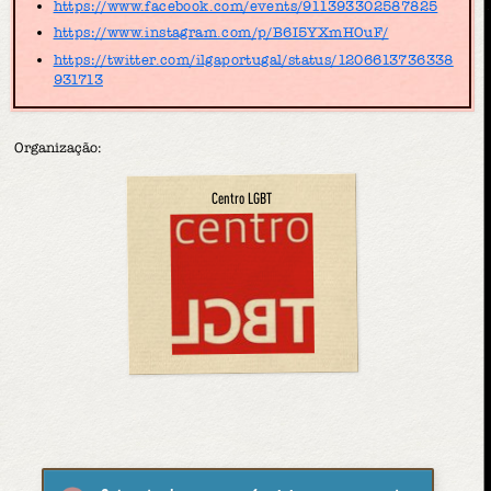
https://www.facebook.com/events/911393302587825
https://www.instagram.com/p/B6I5YXmHOuF/
https://twitter.com/ilgaportugal/status/1206613736338
931713
Organização:
Centro LGBT