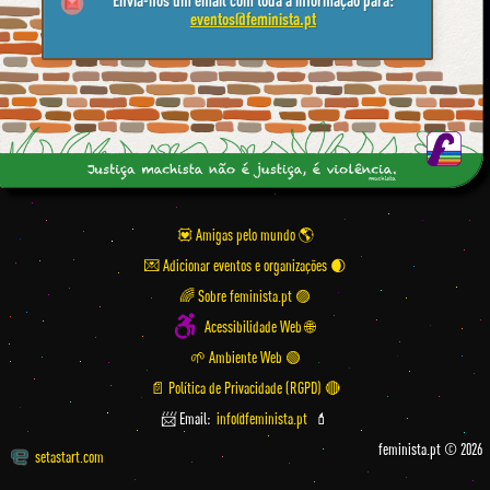
eventos@feminista.pt
💟 Amigas pelo mundo
💌 Adicionar eventos e organizações
🌈 Sobre feminista.pt 🟣
Acessibilidade Web 🌐
🌱 Ambiente Web 🟢
📄 Política de Privacidade (RGPD) 🔴
📨 Email:
info@feminista.pt
💄
feminista.pt © 2026
setastart.com