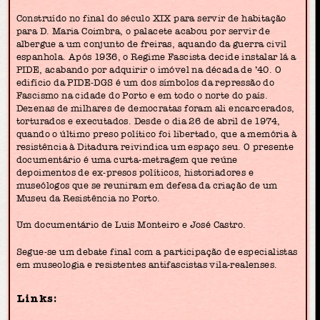
Construído no final do século XIX para servir de habitação
para D. Maria Coimbra, o palacete acabou por servir de
albergue a um conjunto de freiras, aquando da guerra civil
espanhola. Após 1936, o Regime Fascista decide instalar lá a
PIDE, acabando por adquirir o imóvel na década de ’40. O
edifício da PIDE-DGS é um dos símbolos da repressão do
Fascismo na cidade do Porto e em todo o norte do país.
Dezenas de milhares de democratas foram ali encarcerados,
torturados e executados. Desde o dia 26 de abril de 1974,
quando o último preso político foi libertado, que a memória à
resistência à Ditadura reivindica um espaço seu. O presente
documentário é uma curta-metragem que reúne
depoimentos de ex-presos políticos, historiadores e
museólogos que se reuniram em defesa da criação de um
Museu da Resistência no Porto.
Um documentário de Luis Monteiro e José Castro.
Segue-se um debate final com a participação de especialistas
em museologia e resistentes antifascistas vila-realenses.
Links: