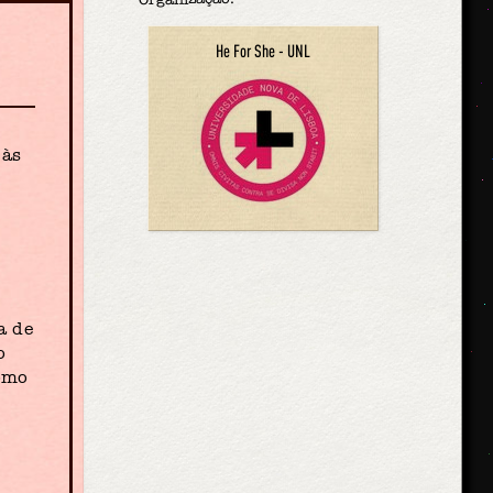
He For She - UNL
 às
a de
o
como