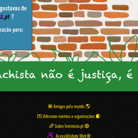
 gostavas de
ta
.pt
?
mação para:
💟 Amigas pelo mundo
💌 Adicionar eventos e organizações
🌈 Sobre feminista.pt 🟣
Acessibilidade Web 🌐