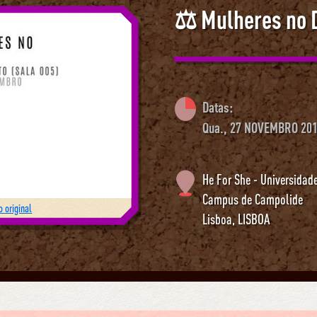
⚖️ Mulheres no D
Datas:
Qua., 27 NOVEMBRO 201
He For She - Universidad
Campus de Campolide
 original
Lisboa
,
LISBOA