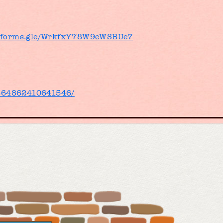
//forms.gle/WrkfxY78W9eWSBUe7
/864862410641546/