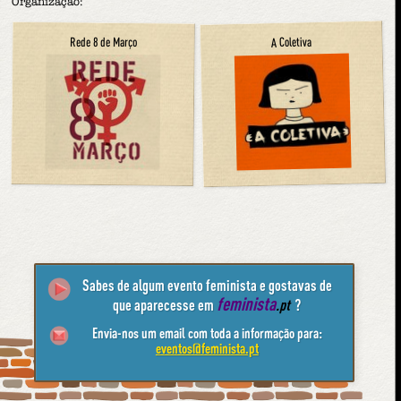
Organização:
A Coletiva
Rede 8 de Março
Sabes de algum evento feminista e gostavas de
feminista
que aparecesse em
.pt
?
Envia-nos um email com toda a informação para:
eventos@feminista.pt