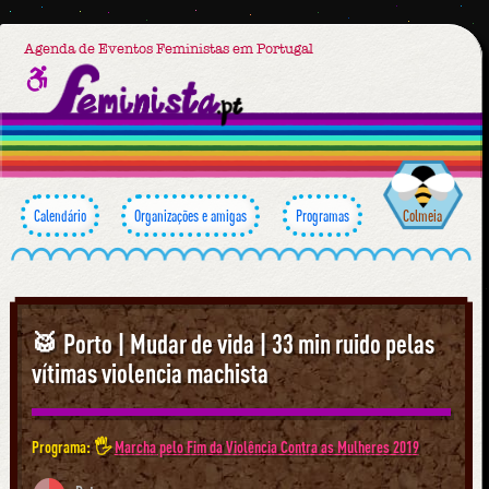
Agenda de Eventos Feministas em Portugal
Calendário
Organizações e amigas
Programas
Colmeia
🥁 Porto | Mudar de vida | 33 min ruido pelas
vítimas violencia machista
Programa: 🖐
Marcha pelo Fim da Violência Contra as Mulheres 2019