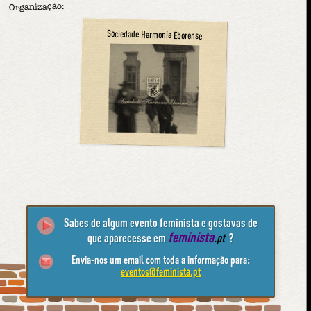
Organização:
Sociedade Harmonia Eborense
Sabes de algum evento feminista e gostavas de
feminista
que aparecesse em
.pt
?
Envia-nos um email com toda a informação para:
eventos@feminista.pt