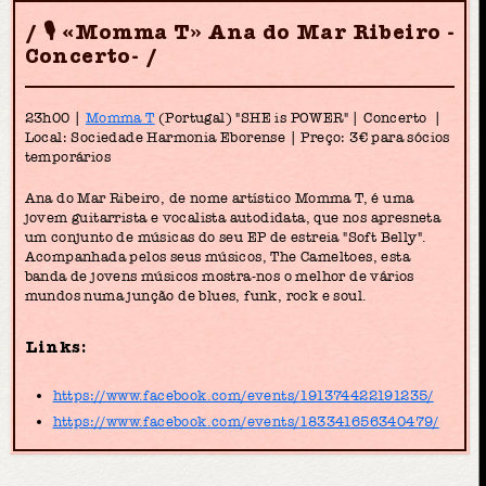
🎙 «Momma T» Ana do Mar Ribeiro -
Concerto-
23h00 |
Momma T
(Portugal) "SHE is POWER" | Concerto |
Local: Sociedade Harmonia Eborense | Preço: 3€ para sócios
temporários
Ana do Mar Ribeiro, de nome artístico Momma T, é uma
jovem guitarrista e vocalista autodidata, que nos apresneta
um conjunto de músicas do seu EP de estreia "Soft Belly".
Acompanhada pelos seus músicos, The Cameltoes, esta
banda de jovens músicos mostra-nos o melhor de vários
mundos numa junção de blues, funk, rock e soul.
Links:
https://www.facebook.com/events/191374422191235/
https://www.facebook.com/events/183341656340479/