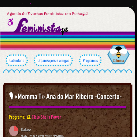
Agenda de Eventos Feministas em Portugal
Calendário
Organizações e amigas
Programas
Colmeia
🎙 «Momma T» Ana do Mar Ribeiro -Concerto-
Programa: 🔮
Ciclo She is Power
Datas:
Sáb., 7 MARÇO 2020 23:00h