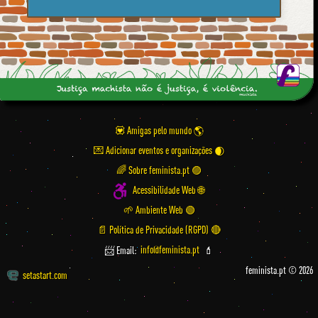
💟 Amigas pelo mundo
💌 Adicionar eventos e organizações
🌈 Sobre feminista.pt 🟣
Acessibilidade Web 🌐
🌱 Ambiente Web 🟢
📄 Política de Privacidade (RGPD) 🔴
📨 Email:
info@feminista.pt
💄
feminista.pt © 2026
setastart.com