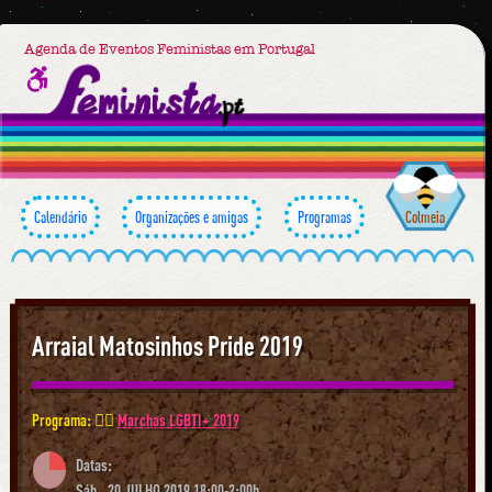
Agenda de Eventos Feministas em Portugal
Calendário
Organizações e amigas
Programas
Colmeia
Arraial Matosinhos Pride 2019
Programa: 🏳️‍🌈
Marchas LGBTI+ 2019
Datas:
Sáb., 20 JULHO 2019 18:00-2:00h