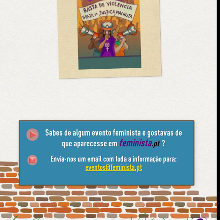
Sabes de algum evento feminista e gostavas de
feminista
que aparecesse em
.pt
?
Envia-nos um email com toda a informação para:
eventos@feminista.pt