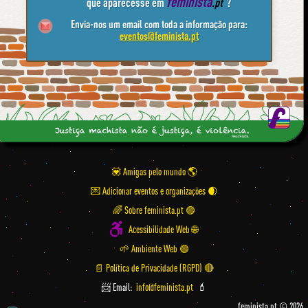
feminista
que aparecesse em
.pt
?
Envia-nos um email com toda a informação para:
eventos@feminista.pt
💟 Amigas pelo mundo
💌 Adicionar eventos e organizações
🌈 Sobre feminista.pt 🟣
Acessibilidade Web 🌐
🌱 Ambiente Web 🟢
📄 Política de Privacidade (RGPD) 🔴
📨 Email:
info@feminista.pt
💄
feminista.pt © 2026