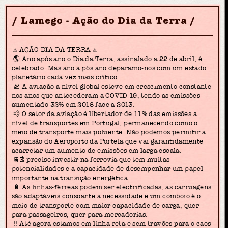
Lamego - Ação do Dia da Terra
⚠️ AÇÃO DIA DA TERRA ⚠️
🌎 Ano após ano o Dia da Terra, assinalado a 22 de abril, é
celebrado. Mas ano a pós ano deparamo-nos com um estado
planetário cada vez mais crítico.
🛫 A aviação a nível global esteve em crescimento constante
nos anos que antecederam a COVID-19, tendo as emissões
aumentado 32% em 2018 face a 2013.
💨 O setor da aviação é libertador de 11% das emissões a
nível de transportes em Portugal, permanecendo como o
meio de transporte mais poluente. Não podemos permitir a
expansão do Aeroporto da Portela que vai garantidamente
acarretar um aumento de emissões em larga escala.
🚆É preciso investir na ferrovia que tem muitas
potencialidades e a capacidade de desempenhar um papel
importante na transição energética.
🔋 As linhas-férreas podem ser electrificadas, as carruagens
são adaptáveis consoante a necessidade e um comboio é o
meio de transporte com maior capacidade de carga, quer
para passageiros, quer para mercadorias.
‼️ Até agora estamos em linha reta e sem travões para o caos