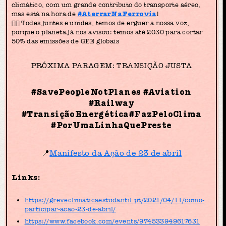
climático, com um grande contributo do transporte aéreo,
mas está na hora de
#AterrarNaFerrovia
!
✊🏽 Todes juntes e unides, temos de erguer a nossa voz,
porque o planeta já nos avisou: temos até 2030 para cortar
50% das emissões de GEE globais
PRÓXIMA PARAGEM: TRANSIÇÃO JUSTA
#SavePeopleNotPlanes
#Aviation
#Railway
#TransiçãoEnergética#FazPeloClima
#PorUmaLinhaQuePreste
📍
Manifesto da Ação de 23 de abril
Links:
https://greveclimaticaestudantil.pt/2021/04/11/como-
participar-acao-23-de-abril/
https://www.facebook.com/events/974533949617631