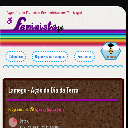
Agenda de Eventos Feministas em Portugal
Calendário
Organizações e amigas
Programas
Colmeia
Lamego - Ação do Dia da Terra
Programa: ✊🏾🌎
Ação do Dia da Terra
Datas:
Sex., 23 ABRIL 2021 10:30h