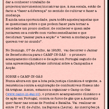
dar a conhecer o trabalho de
projectos/movimentos/iniciativas que, à sua escala, estão de
facto a “fazer a diferença” no sentido de cultivar e fazer a
mudança.
É ainda uma oportunidade, para tod@s aqueles/aquelas que
se questionam sobre o que podem fazer para tornar a
sociedade um pouco melhor, de conhecer e quem sabe
juntarem-se a outr@s com visões semelhantes e que
decidiram “passar para a acção” e “serem a mudança que
querem ver no mundo”.
No Domingo, 07 de Julho, às 19h30, vai decorrer o Jantar
de Beneficiência para o CAMP-IN-GÁS - o primeiro
acampamento climático e de ação em Portugal seguido de
uma apresentação/debate informal sobre a Campanha e
Acção.
SOBRE o CAMP-IN-GÁS
Numa altura em que a luta pela justiça climática é urgente, a
resistência contra a exploração de combustíveis fósseis não
dá tréguas. Assim, estamos a organizar o Camp-in-Gás
(
www.camp-in-gas.pt
), o primeiro acampamento climático e
de ação em Portugal, contra os furos de gás que a Australis
quer fazer nas zonas de Pombal e Batalha. Vai realizar-se
entre 17 e 21 de Julho, na Bajouca (Leiria). As inscrições já