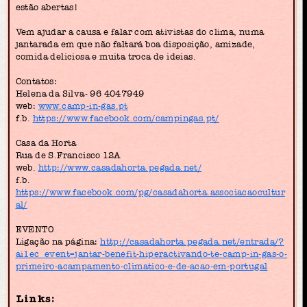
estão abertas!
Vem ajudar a causa e falar com ativistas do clima, numa
jantarada em que não faltará boa disposição, amizade,
comida deliciosa e muita troca de ideias.
Contatos:
Helena da Silva- 96 4047949
web:
www.camp-in-gas.pt
f.b.
https://www.facebook.com/campingas.pt/
Casa da Horta
Rua de S.Francisco 12A
web.
http://www.casadahorta.pegada.net/
f.b.
https://www.facebook.com/pg/casadahorta.associacaocultur
al/
EVENTO
Ligação na página:
http://casadahorta.pegada.net/entrada/?
ai1ec_event=jantar-benefit-hiperactivando-te-camp-in-gas-o-
primeiro-acampamento-climatico-e-de-acao-em-portugal
Links: