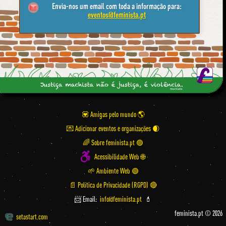
Envia-nos um email com toda a informação para:
eventos@feminista.pt
💟 Amigas pelo mundo
💌 Adicionar eventos e organizações
🌈 Sobre feminista.pt 🟣
Acessibilidade Web 🌐
🌱 Ambiente Web 🟢
📄 Política de Privacidade (RGPD) 🔴
📨 Email:
info@feminista.pt
💄
feminista.pt © 2026
setastart.com