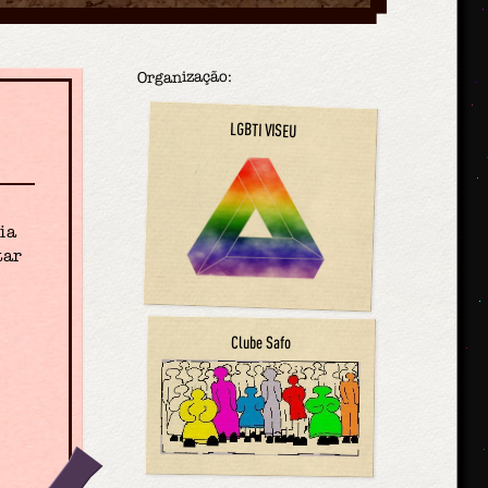
Organização:
LGBTI VISEU
ia
tar
Clube Safo