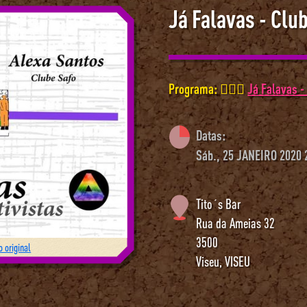
Já Falavas - Clu
Programa: 🏳️‍🌈💬
Já Falavas -
Datas:
Sáb., 25 JANEIRO 2020 
Tito´s Bar
Rua da Ameias 32
3500
 original
Viseu
,
VISEU