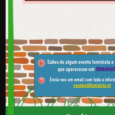
Sabes de algum evento feminista e
feminis
que aparecesse em
Envia-nos um email com toda a infor
eventos@feminista.pt