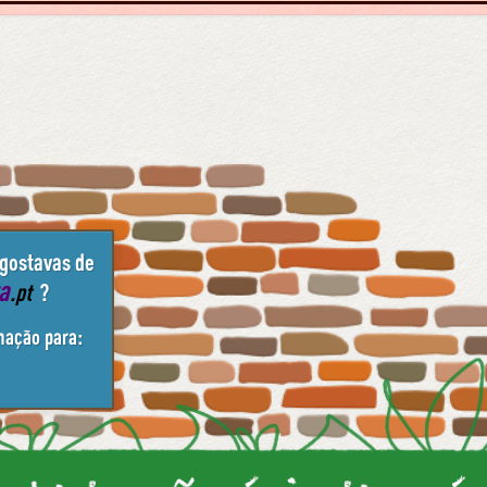
 gostavas de
ta
.pt
?
mação para: