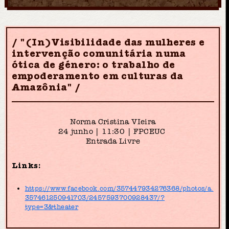
"(In)Visibilidade das mulheres e
intervenção comunitária numa
ótica de género: o trabalho de
empoderamento em culturas da
Amazônia"
Norma Cristina VIeira
24 junho | 11:30 | FPCEUC
Entrada Livre
Links:
https://www.facebook.com/357447934276368/photos/a.
357461250941703/2457593700928437/?
type=3&theater