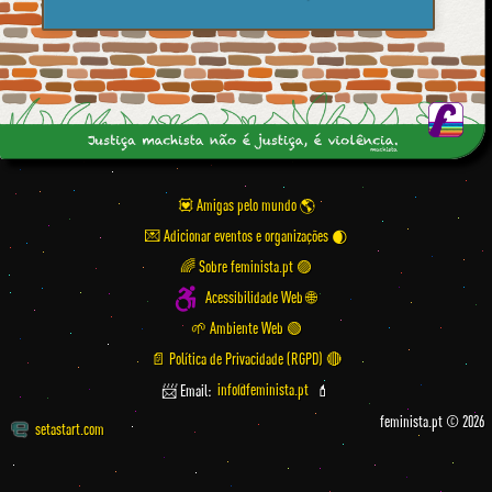
💟 Amigas pelo mundo
💌 Adicionar eventos e organizações
🌈 Sobre feminista.pt 🟣
Acessibilidade Web 🌐
🌱 Ambiente Web 🟢
📄 Política de Privacidade (RGPD) 🔴
📨 Email:
info@feminista.pt
💄
feminista.pt © 2026
setastart.com