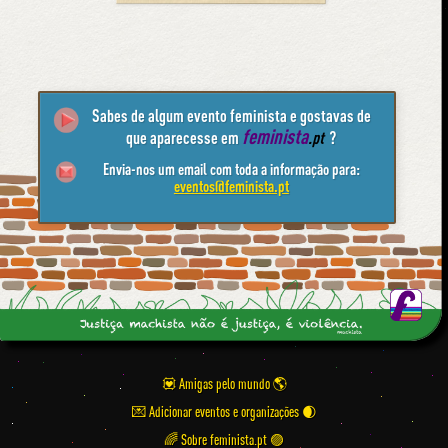
Sabes de algum evento feminista e gostavas de
feminista
que aparecesse em
.pt
?
Envia-nos um email com toda a informação para:
eventos@feminista.pt
💟 Amigas pelo mundo
💌 Adicionar eventos e organizações
🌈 Sobre feminista.pt 🟣