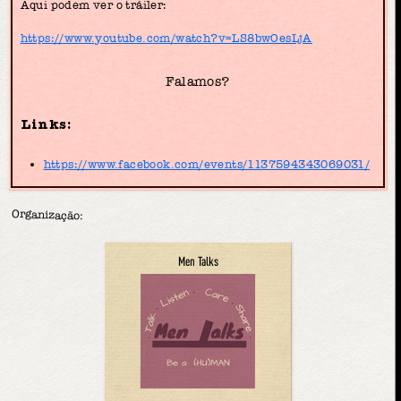
Aqui podem ver o tráiler:
https://www.youtube.com/watch?v=LS8bwOesLjA
Falamos?
Links:
https://www.facebook.com/events/1137594343069031/
Organização:
Men Talks