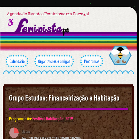
Agenda de Eventos Feministas em Portugal
Calendário
Organizações e amigas
Programas
Colmeia
Grupo Estudos: Financeirização e Habitação
Programa: 🏡
Festival Habitacção! 2019
Datas:
Ter., 10 SETEMBRO 2019 18:00-19:30h