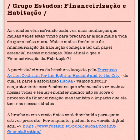
Grupo Estudos: Financeirização e
Habitação
As cidades vêm sofrendo cada vez mais mudanças que
muitas vezes estão vindo para precarizar ainda mais a vida
de quem nelas mora. Mais e mais o fenómeno de
financeirização da habitação começa a ter um papel
essencial nessas mudanças. Mas afinal o que é
Financeirização da Habitação?!
A partir da leitura da brochura lançada pela
European
Action Coalition for the Right to Housing and to the City
- do
qual fa parte a associação
Habita
- vamos discutir
conjuntamente esse fenómeno que afecta cada vez mais as
nossas vidas e tentar entender melhor não só sobre o
processo da financeirização mas também o impacto que ela
tem nas nossas cidades.
A brochura em versão física será distribuída para quem
estiver presente. Por enquanto, podem ler a versão digital
aqui -->
https://www.rosalux.eu/publications/housing-
financialization/