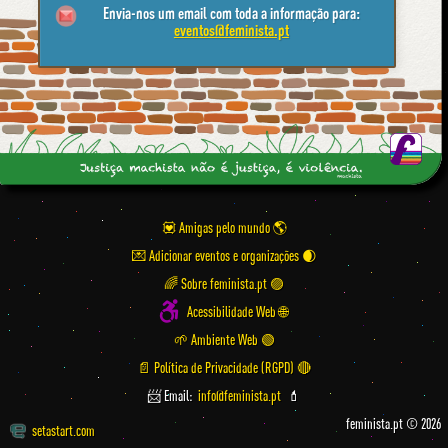
Envia-nos um email com toda a informação para:
eventos@feminista.pt
💟 Amigas pelo mundo
💌 Adicionar eventos e organizações
🌈 Sobre feminista.pt 🟣
Acessibilidade Web 🌐
🌱 Ambiente Web 🟢
📄 Política de Privacidade (RGPD) 🔴
📨 Email:
info@feminista.pt
💄
feminista.pt © 2026
setastart.com