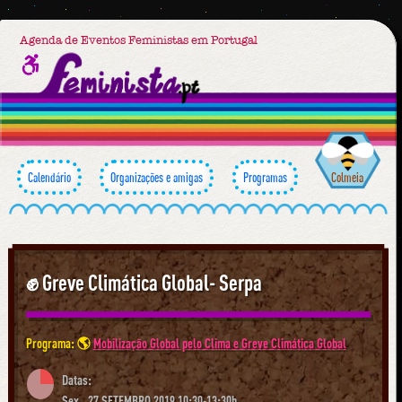
Agenda de Eventos Feministas em Portugal
Calendário
Organizações e amigas
Programas
Colmeia
✊ Greve Climática Global- Serpa
Programa: 🌎
Mobilização Global pelo Clima e Greve Climática Global
Datas:
Sex., 27 SETEMBRO 2019 10:30-13:30h