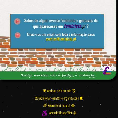
Sabes de algum evento feminista e gostavas de
feminista
que aparecesse em
.pt
?
Envia-nos um email com toda a informação para:
eventos@feminista.pt
💟 Amigas pelo mundo
💌 Adicionar eventos e organizações
🌈 Sobre feminista.pt 🟣
Acessibilidade Web 🌐