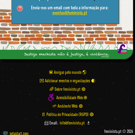
Envia-nos um email com toda a informação para:
eventos@feminista.pt
💟 Amigas pelo mundo
💌 Adicionar eventos e organizações
🌈 Sobre feminista.pt 🟣
Acessibilidade Web 🌐
🌱 Ambiente Web 🟢
📄 Política de Privacidade (RGPD) 🔴
📨 Email:
info@feminista.pt
💄
feminista.pt © 2026
setastart.com